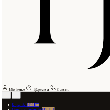
Mitt konto
Hjälpcenter
Kontakt
Köpguide
NYHET
Dagens erbjudanden
NYHET