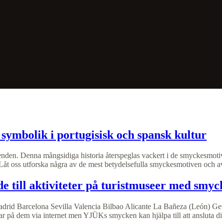
symbolik i portugisisk och spansk kultur
senden. Denna mångsidiga historia återspeglas vackert i de smyckesmotiv s
. Låt oss utforska några av de mest betydelsefulla smyckesmotiven och avs
de till aktiviteter på turistmuseer med smy
rid Barcelona Sevilla Valencia Bilbao Alicante La Bañeza (León) Getar
ar på dem via internet men YJÜKs smycken kan hjälpa till att ansluta dig 