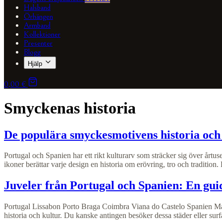
Halsband
Örhängen
Armband
Kollektioner
Presenter
Blogg
Hjälp
0,00 €
Smyckenas historia
De populära smyckesmotivens historia och 
Portugal och Spanien har ett rikt kulturarv som sträcker sig över årtu
ikoner berättar varje design en historia om erövring, tro och tradition
Juveler från Portugal och Spanien: En gui
Portugal Lissabon Porto Braga Coimbra Viana do Castelo Spanien Mad
historia och kultur. Du kanske antingen besöker dessa städer eller surf