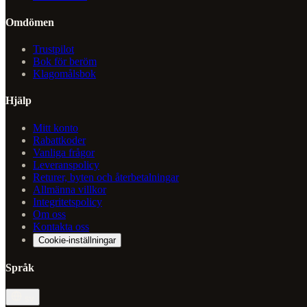
Omdömen
Trustpilot
Bok för beröm
Klagomålsbok
Hjälp
Mitt konto
Rabattkoder
Vanliga frågor
Leveranspolicy
Returer, byten och återbetalningar
Allmänna villkor
Integritetspolicy
Om oss
Kontakta oss
Cookie-inställningar
Språk
sv