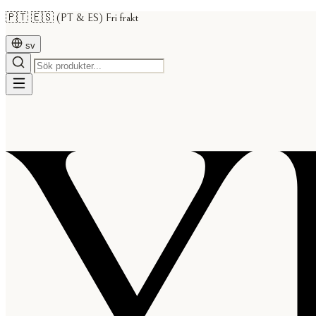
🇵🇹 🇪🇸 (PT & ES) Fri frakt
sv