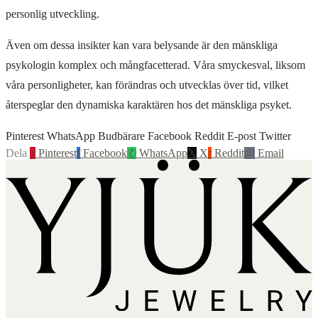
personlig utveckling.
Även om dessa insikter kan vara belysande är den mänskliga
psykologin komplex och mångfacetterad. Våra smyckesval, liksom
våra personligheter, kan förändras och utvecklas över tid, vilket
återspeglar den dynamiska karaktären hos det mänskliga psyket.
Pinterest WhatsApp Budbärare Facebook Reddit E-post Twitter
Dela
P
Pinterest
f
Facebook
✆
WhatsApp
𝕏
X
r
Reddit
@
Email