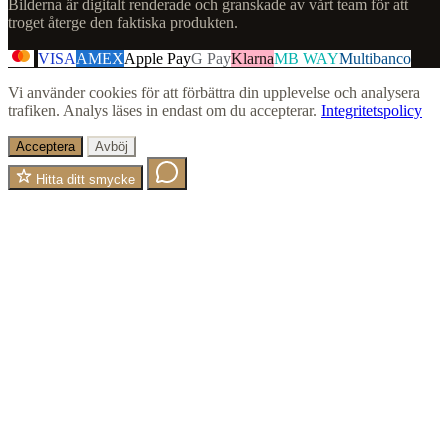
Bilderna är digitalt renderade och granskade av vårt team för att
troget återge den faktiska produkten.
VISA
AMEX
Apple Pay
G Pay
Klarna
MB WAY
Multibanco
Vi använder cookies för att förbättra din upplevelse och analysera
trafiken. Analys läses in endast om du accepterar.
Integritetspolicy
Acceptera
Avböj
Hitta ditt smycke