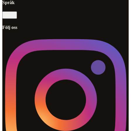
Språk
sv
Följ oss