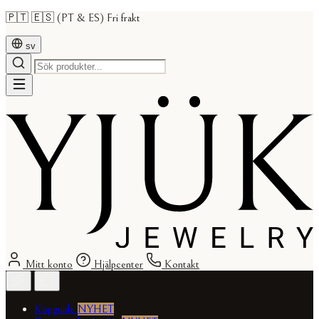
🇵🇹 🇪🇸 (PT & ES) Fri frakt
sv
Mitt konto
Hjälpcenter
Kontakt
Köpguide
NYHET