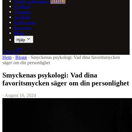
Dagens erbjudanden
NYHET
Halsband
Örhängen
Armband
Kollektioner
Presenter
Blogg
Hjälp
0,00 €
Hem
›
Blogg
›
Smyckenas psykologi: Vad dina favoritsmycken
säger om din personlighet
Smyckenas psykologi: Vad dina
favoritsmycken säger om din personlighet
· August 16, 2024