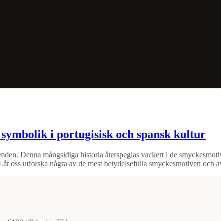
symbolik i portugisisk och spansk kultur
senden. Denna mångsidiga historia återspeglas vackert i de smyckesmotiv s
. Låt oss utforska några av de mest betydelsefulla smyckesmotiven och avs