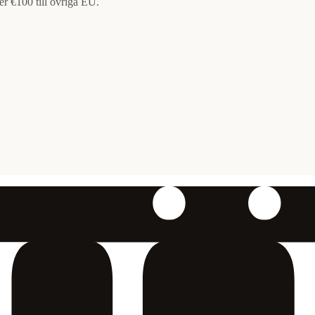
ver €100 till övriga EU.