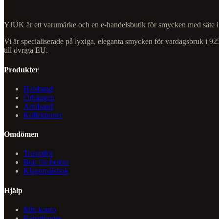
YJÜK är ett varumärke och en e-handelsbutik för smycken med säte i
Vi är specialiserade på lyxiga, eleganta smycken för vardagsbruk i 925
till övriga EU.
Produkter
Halsband
Örhängen
Armband
Kollektioner
Omdömen
Trustpilot
Bok för beröm
Klagomålsbok
Hjälp
Mitt konto
Rabattkoder