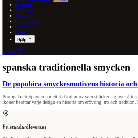
Halsband
Örhängen
Armband
Kollektioner
Presenter
Blogg
Hjälp
0,00 €
spanska traditionella smycken
De populära smyckesmotivens historia och 
Portugal och Spanien har ett rikt kulturarv som sträcker sig över årtu
ikoner berättar varje design en historia om erövring, tro och tradition
Fri standardleverans