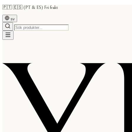
🇵🇹 🇪🇸 (PT & ES) Fri frakt
sv