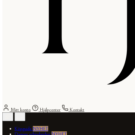
Mitt konto
Hjälpcenter
Kontakt
Köpguide
NYHET
Dagens erbjudanden
NYHET