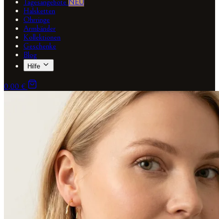
Tagesangebote
NEU
Halsketten
Ohrringe
Armbänder
Kollektionen
Geschenke
Blog
Hilfe
0,00 €