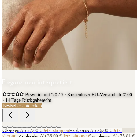
Eleganz neu interpretiert
Bewertet mit 5.0 / 5
·
Kostenloser EU-Versand ab €100
·
14 Tage Rückgaberecht
Bestseller entdecken
Ohrringe
Ab 27,00 €
Jetzt shoppen
Halsketten
Ab 36,00 €
Jetzt
shoppen
Armbänder
Ab 36,00 €
Jetzt shoppen
Sammlungen
Ab 75,81 €