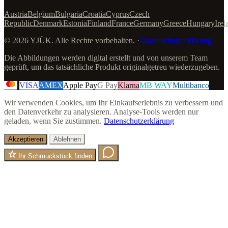
Austria
Belgium
Bulgaria
Croatia
Cyprus
Czech
Republic
Denmark
Estonia
Finland
France
Germany
Greece
Hungary
Irel
© 2026 YJÜK. Alle Rechte vorbehalten. ·
Datenschutzerklärung
Die Abbildungen werden digital erstellt und von unserem Team
geprüft, um das tatsächliche Produkt originalgetreu wiederzugeben.
VISA
AMEX
Apple Pay
G Pay
Klarna
MB WAY
Multibanco
Wir verwenden Cookies, um Ihr Einkaufserlebnis zu verbessern und
den Datenverkehr zu analysieren. Analyse-Tools werden nur
geladen, wenn Sie zustimmen.
Datenschutzerklärung
Akzeptieren
Ablehnen
Ihr Schmuckstück finden