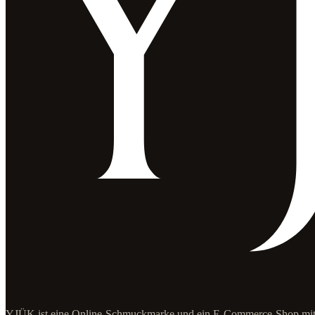
YJÜK ist eine Online-Schmuckmarke und ein E-Commerce-Shop mit S