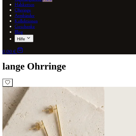
Halsketten
Ohrringe
Armbänder
Kollektionen
Geschenke
Blog
Hilfe
0,00 €
lange Ohrringe