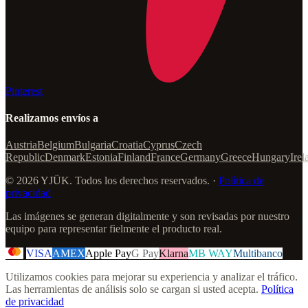
Pinterest
Realizamos envíos a
Austria
Belgium
Bulgaria
Croatia
Cyprus
Czech
Republic
Denmark
Estonia
Finland
France
Germany
Greece
Hungary
Irel
© 2026 YJÜK. Todos los derechos reservados. ·
Política de
privacidad
Las imágenes se generan digitalmente y son revisadas por nuestro
equipo para representar fielmente el producto real.
VISA
AMEX
Apple Pay
G Pay
Klarna
MB WAY
Multibanco
Utilizamos cookies para mejorar su experiencia y analizar el tráfico.
Las herramientas de análisis solo se cargan si usted acepta.
Política
de privacidad