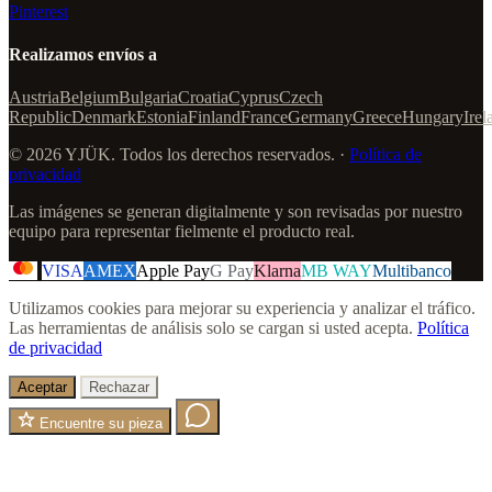
Pinterest
Realizamos envíos a
Austria
Belgium
Bulgaria
Croatia
Cyprus
Czech
Republic
Denmark
Estonia
Finland
France
Germany
Greece
Hungary
Irel
© 2026 YJÜK. Todos los derechos reservados. ·
Política de
privacidad
Las imágenes se generan digitalmente y son revisadas por nuestro
equipo para representar fielmente el producto real.
VISA
AMEX
Apple Pay
G Pay
Klarna
MB WAY
Multibanco
Utilizamos cookies para mejorar su experiencia y analizar el tráfico.
Las herramientas de análisis solo se cargan si usted acepta.
Política
de privacidad
Aceptar
Rechazar
Encuentre su pieza