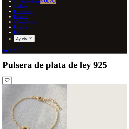
Ofertas del día
NUEVO
Collares
Pendientes
Pulseras
Colecciones
Regalos
Blog
Ayuda
0,00 €
Pulsera de plata de ley 925