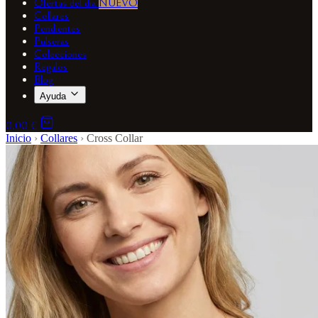
Ofertas del día
NUEVO
Collares
Pendientes
Pulseras
Colecciones
Regalos
Blog
Ayuda
0,00 €
Inicio
›
Collares
›
Cross Collar