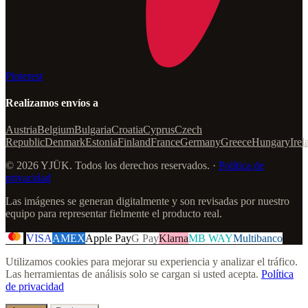
Pinterest
Realizamos envíos a
Austria
Belgium
Bulgaria
Croatia
Cyprus
Czech
Republic
Denmark
Estonia
Finland
France
Germany
Greece
Hungary
Irel
© 2026 YJÜK. Todos los derechos reservados. ·
Política de
privacidad
Las imágenes se generan digitalmente y son revisadas por nuestro
equipo para representar fielmente el producto real.
VISA
AMEX
Apple Pay
G Pay
Klarna
MB WAY
Multibanco
Utilizamos cookies para mejorar su experiencia y analizar el tráfico.
Las herramientas de análisis solo se cargan si usted acepta.
Política
de privacidad