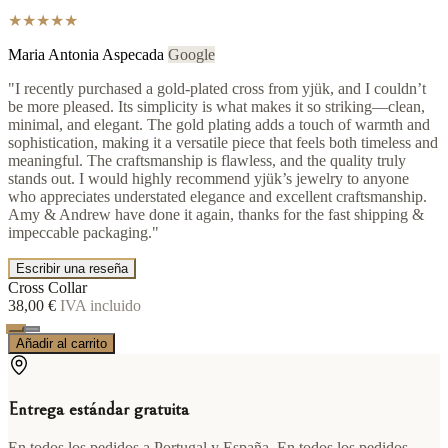
★★★★★
Maria Antonia Aspecada
Google
"I recently purchased a gold-plated cross from yjük, and I couldn’t
be more pleased. Its simplicity is what makes it so striking—clean,
minimal, and elegant. The gold plating adds a touch of warmth and
sophistication, making it a versatile piece that feels both timeless and
meaningful. The craftsmanship is flawless, and the quality truly
stands out. I would highly recommend yjük’s jewelry to anyone
who appreciates understated elegance and excellent craftsmanship.
Amy & Andrew have done it again, thanks for the fast shipping &
impeccable packaging."
Escribir una reseña
Cross Collar
38,00 €
IVA incluido
Añadir al carrito
Entrega estándar gratuita
En todos los pedidos a Portugal y España. En todos los pedidos