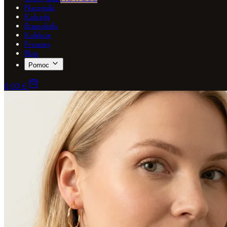
Naszyjniki
Kolczyki
Bransoletki
Kolekcje
Prezenty
Blog
Pomoc
0,00 €