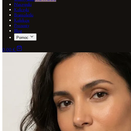
Naszyjniki
Kolczyki
Bransoletki
Kolekcje
Prezenty
Blog
Pomoc
0,00 €