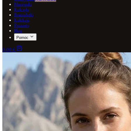
Naszyjniki
Kolczyki
Bransoletki
Kolekcje
Prezenty
Blog
Pomoc
0,00 €