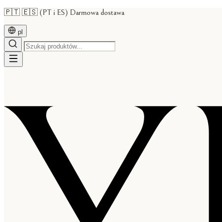
🇵🇹 🇪🇸 (PT i ES) Darmowa dostawa
pl