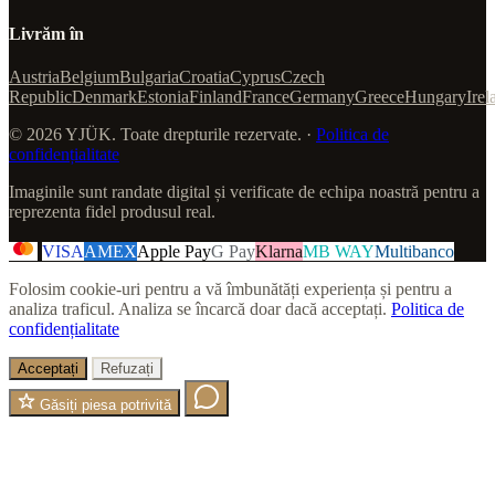
Livrăm în
Austria
Belgium
Bulgaria
Croatia
Cyprus
Czech
Republic
Denmark
Estonia
Finland
France
Germany
Greece
Hungary
Irel
© 2026 YJÜK. Toate drepturile rezervate. ·
Politica de
confidențialitate
Imaginile sunt randate digital și verificate de echipa noastră pentru a
reprezenta fidel produsul real.
VISA
AMEX
Apple Pay
G Pay
Klarna
MB WAY
Multibanco
Folosim cookie-uri pentru a vă îmbunătăți experiența și pentru a
analiza traficul. Analiza se încarcă doar dacă acceptați.
Politica de
confidențialitate
Acceptați
Refuzați
Găsiți piesa potrivită