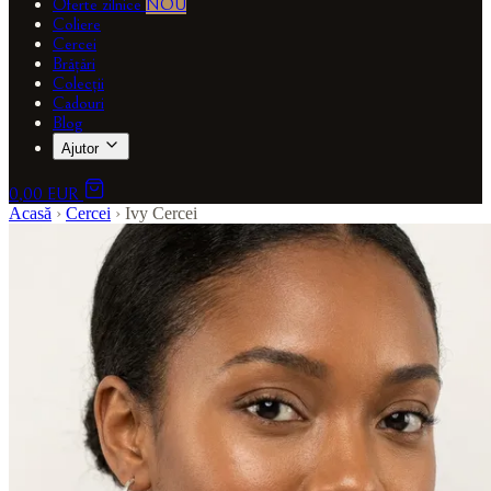
Oferte zilnice
NOU
Coliere
Cercei
Brățări
Colecții
Cadouri
Blog
Ajutor
0,00 EUR
Acasă
›
Cercei
›
Ivy Cercei