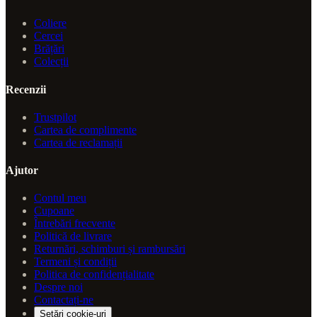
Coliere
Cercei
Brățări
Colecții
Recenzii
Trustpilot
Cartea de complimente
Cartea de reclamații
Ajutor
Contul meu
Cupoane
Întrebări frecvente
Politică de livrare
Returnări, schimburi și rambursări
Termeni și condiții
Politica de confidențialitate
Despre noi
Contactați-ne
Setări cookie-uri