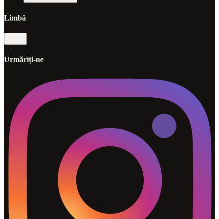
Limbă
ro
Urmăriți-ne