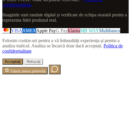
confidențialitate
Imaginile sunt randate digital și verificate de echipa noastră pentru a
reprezenta fidel produsul real.
VISA
AMEX
Apple Pay
G Pay
Klarna
MB WAY
Multibanco
Folosim cookie-uri pentru a vă îmbunătăți experiența și pentru a
analiza traficul. Analiza se încarcă doar dacă acceptați.
Politica de
confidențialitate
Acceptați
Refuzați
Găsiți piesa potrivită