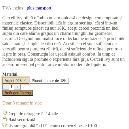
TVA inclus ·
plus transport
Cerceii Ivy oferă o îmbinare armonioasă de design contemporan și
materiale clasice. Disponibili atât în argint sterling, cât și într-un
finisaj somptuos placat cu aur 18K, acești cercei prezintă un inel
suplu din care atârnă grațios un charm triunghiular geometric,
lustruit. Designul minimalist face o declarație îndrăzneață prin liniile
sale curate și simplitatea discretă. Acești cercei sunt suficient de
versatili pentru purtarea zilnică, dar și suficient de rafinați pentru o
ieșire în oraș. Construcția lor ușoară asigură confort, în timp ce
închiderea sigură promite o experiență fără griji. Cerceii Ivy sunt un
accesoriu esențial pentru orice iubitor modern de bijuterii.
Material
Argint 925
Placat cu aur de 18K
1
−
+
Adăugați în coș
Doar 3 rămase în stoc
Drept de retragere în 14 zile
Plată securizată
Livrare gratuită în UE pentru comenzi peste €100