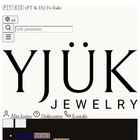
🇵🇹 🇪🇸 (PT & ES) Fri frakt
sv
Mitt konto
Hjälpcenter
Kontakt
Köpguide
NYHET