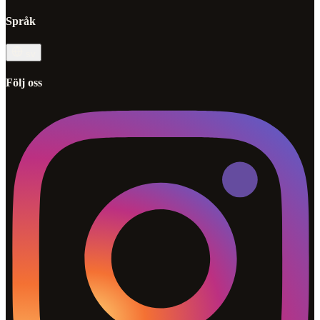
Språk
sv
Följ oss