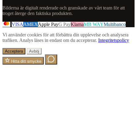
Bilderna är digitalt renderade och granskade av vårt team för att
troget återge den faktiska produkten.
VISA
AMEX
Apple Pay
G Pay
Klarna
MB WAY
Multibanco
Vi använder cookies för att förbättra din upplevelse och analysera
trafiken. Analys läses in endast om du accepterar.
Integritetspolicy
Acceptera
Avböj
Hitta ditt smycke