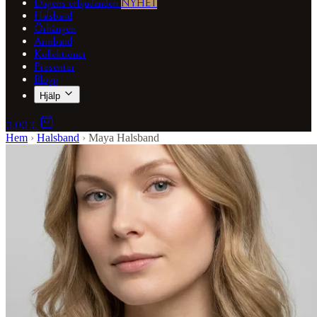
Dagens erbjudanden
NYHET
Halsband
Örhängen
Armband
Kollektioner
Presenter
Blogg
Hjälp
0,00 €
Hem
›
Halsband
›
Maya Halsband