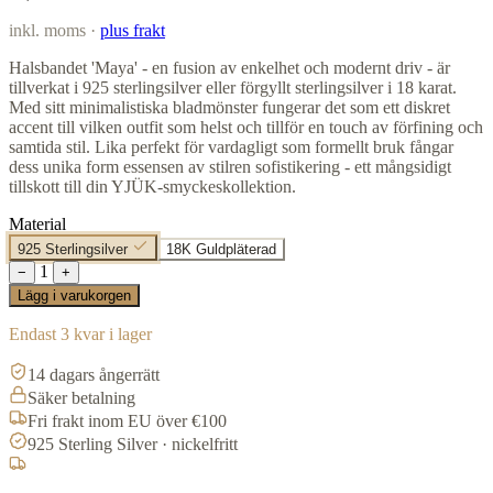
inkl. moms ·
plus frakt
Halsbandet 'Maya' - en fusion av enkelhet och modernt driv - är
tillverkat i 925 sterlingsilver eller förgyllt sterlingsilver i 18 karat.
Med sitt minimalistiska bladmönster fungerar det som ett diskret
accent till vilken outfit som helst och tillför en touch av förfining och
samtida stil. Lika perfekt för vardagligt som formellt bruk fångar
dess unika form essensen av stilren sofistikering - ett mångsidigt
tillskott till din YJÜK-smyckeskollektion.
Material
925 Sterlingsilver
18K Guldpläterad
1
−
+
Lägg i varukorgen
Endast 3 kvar i lager
14 dagars ångerrätt
Säker betalning
Fri frakt inom EU över €100
925 Sterling Silver · nickelfritt