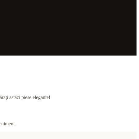
rați astăzi piese elegante!
veniment.