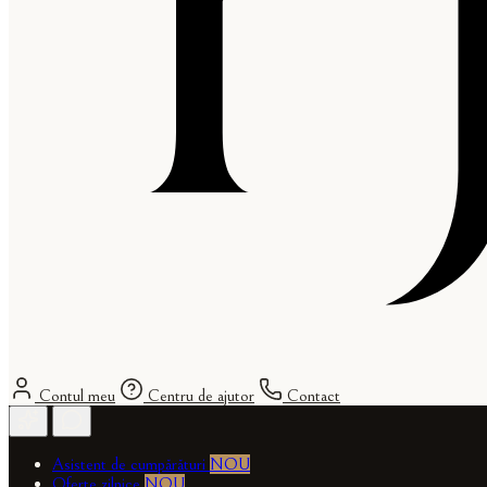
Contul meu
Centru de ajutor
Contact
Asistent de cumpărături
NOU
Oferte zilnice
NOU