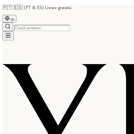
🇵🇹 🇪🇸 (PT & ES) Livrare gratuită
ro