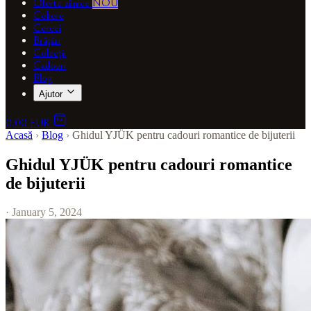
Oferte zilnice
NOU
Coliere
Cercei
Brățări
Colecții
Cadouri
Blog
Ajutor
0,00 EUR
Acasă
›
Blog
›
Ghidul YJÜK pentru cadouri romantice de bijuterii
Ghidul YJÜK pentru cadouri romantice
de bijuterii
· January 5, 2024