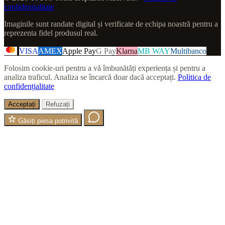
confidențialitate
Imaginile sunt randate digital și verificate de echipa noastră pentru a
reprezenta fidel produsul real.
VISA
AMEX
Apple Pay
G Pay
Klarna
MB WAY
Multibanco
Folosim cookie-uri pentru a vă îmbunătăți experiența și pentru a
analiza traficul. Analiza se încarcă doar dacă acceptați.
Politica de
confidențialitate
Acceptați
Refuzați
Găsiți piesa potrivită