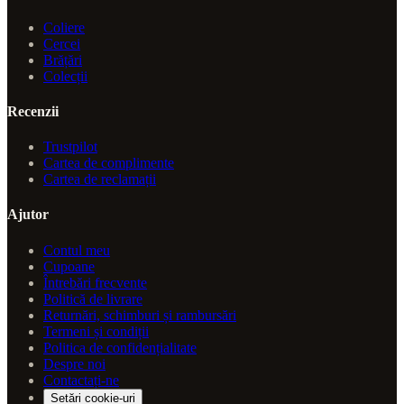
Coliere
Cercei
Brățări
Colecții
Recenzii
Trustpilot
Cartea de complimente
Cartea de reclamații
Ajutor
Contul meu
Cupoane
Întrebări frecvente
Politică de livrare
Returnări, schimburi și rambursări
Termeni și condiții
Politica de confidențialitate
Despre noi
Contactați-ne
Setări cookie-uri