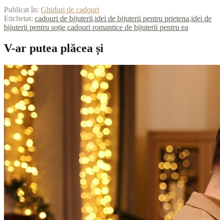
Publicat în:
Ghiduri de cadouri
Etichetat:
cadouri de bijuterii
,
idei de bijuterii pentru prietena
,
idei de
bijuterii pentru soție
,
cadouri romantice de bijuterii pentru ea
V-ar putea plăcea și