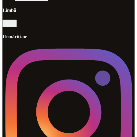
Limbă
ro
Urmăriți-ne