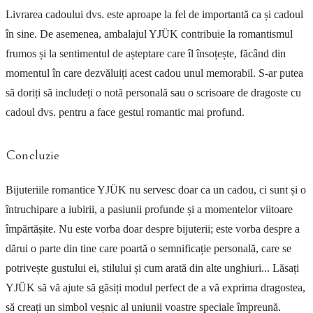
Livrarea cadoului dvs. este aproape la fel de importantă ca și cadoul
în sine. De asemenea, ambalajul YJÜK contribuie la romantismul
frumos și la sentimentul de așteptare care îl însoțește, făcând din
momentul în care dezvăluiți acest cadou unul memorabil. S-ar putea
să doriți să includeți o notă personală sau o scrisoare de dragoste cu
cadoul dvs. pentru a face gestul romantic mai profund.
Concluzie
Bijuteriile romantice YJÜK nu servesc doar ca un cadou, ci sunt și o
întruchipare a iubirii, a pasiunii profunde și a momentelor viitoare
împărtășite. Nu este vorba doar despre bijuterii; este vorba despre a
dărui o parte din tine care poartă o semnificație personală, care se
potrivește gustului ei, stilului și cum arată din alte unghiuri... Lăsați
YJÜK să vă ajute să găsiți modul perfect de a vă exprima dragostea,
să creați un simbol veșnic al uniunii voastre speciale împreună.