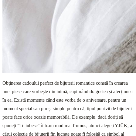
Obținerea cadoului perfect de bijuterii romantice constă în crearea
unei piese care vorbește din inimă, capturând dragostea și afecțiunea
în ea. Există momente când este vorba de o aniversare, pentru un
moment special sau pur și simplu pentru că; tipul potrivit de bijuterii
poate face orice ocazie memorabilă. De exemplu, dacă doriți să
spuneți "Te iubesc" într-un mod mai frumos, atunci alegeți YJÜK, a
cărui colecție de bijuterii fin lucrate poate fi folosită ca simbol al