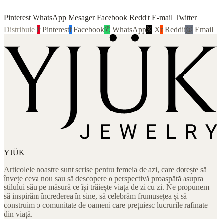
Pinterest WhatsApp Mesager Facebook Reddit E-mail Twitter
Distribuie
P
Pinterest
f
Facebook
✆
WhatsApp
𝕏
X
r
Reddit
@
Email
YJÜK
Articolele noastre sunt scrise pentru femeia de azi, care dorește să
învețe ceva nou sau să descopere o perspectivă proaspătă asupra
stilului său pe măsură ce își trăiește viața de zi cu zi. Ne propunem
să inspirăm încrederea în sine, să celebrăm frumusețea și să
construim o comunitate de oameni care prețuiesc lucrurile rafinate
din viață.