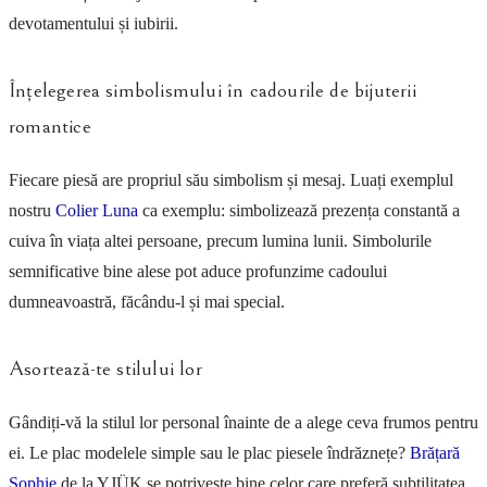
devotamentului și iubirii.
Înțelegerea simbolismului în cadourile de bijuterii
romantice
Fiecare piesă are propriul său simbolism și mesaj. Luați exemplul
nostru
Colier Luna
ca exemplu: simbolizează prezența constantă a
cuiva în viața altei persoane, precum lumina lunii. Simbolurile
semnificative bine alese pot aduce profunzime cadoului
dumneavoastră, făcându-l și mai special.
Asortează-te stilului lor
Gândiți-vă la stilul lor personal înainte de a alege ceva frumos pentru
ei. Le plac modelele simple sau le plac piesele îndrăznețe?
Brățară
Sophie
de la YJÜK se potrivește bine celor care preferă subtilitatea