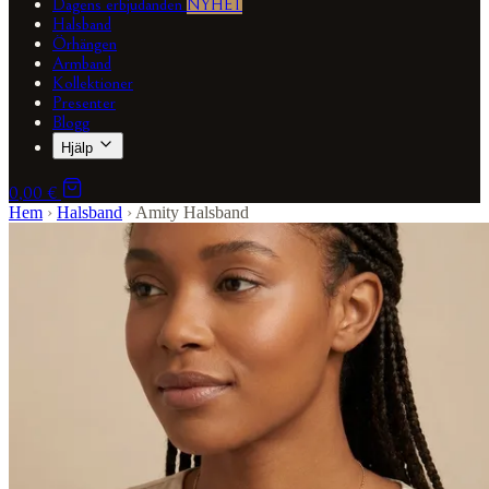
Dagens erbjudanden
NYHET
Halsband
Örhängen
Armband
Kollektioner
Presenter
Blogg
Hjälp
0,00 €
Hem
›
Halsband
›
Amity Halsband