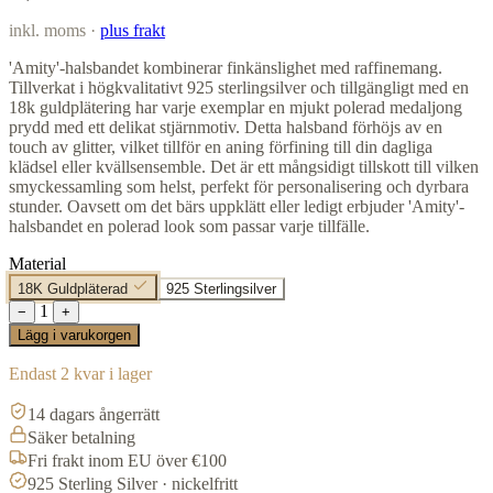
inkl. moms ·
plus frakt
'Amity'-halsbandet kombinerar finkänslighet med raffinemang.
Tillverkat i högkvalitativt 925 sterlingsilver och tillgängligt med en
18k guldplätering har varje exemplar en mjukt polerad medaljong
prydd med ett delikat stjärnmotiv. Detta halsband förhöjs av en
touch av glitter, vilket tillför en aning förfining till din dagliga
klädsel eller kvällsensemble. Det är ett mångsidigt tillskott till vilken
smyckessamling som helst, perfekt för personalisering och dyrbara
stunder. Oavsett om det bärs uppklätt eller ledigt erbjuder 'Amity'-
halsbandet en polerad look som passar varje tillfälle.
Material
18K Guldpläterad
925 Sterlingsilver
1
−
+
Lägg i varukorgen
Endast 2 kvar i lager
14 dagars ångerrätt
Säker betalning
Fri frakt inom EU över €100
925 Sterling Silver · nickelfritt