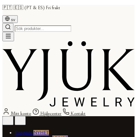
🇵🇹 🇪🇸 (PT & ES) Fri frakt
sv
Mitt konto
Hjälpcenter
Kontakt
Köpguide
NYHET