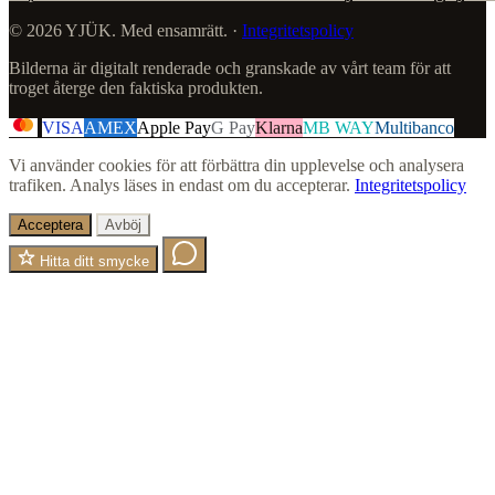
© 2026 YJÜK. Med ensamrätt. ·
Integritetspolicy
Bilderna är digitalt renderade och granskade av vårt team för att
troget återge den faktiska produkten.
VISA
AMEX
Apple Pay
G Pay
Klarna
MB WAY
Multibanco
Vi använder cookies för att förbättra din upplevelse och analysera
trafiken. Analys läses in endast om du accepterar.
Integritetspolicy
Acceptera
Avböj
Hitta ditt smycke