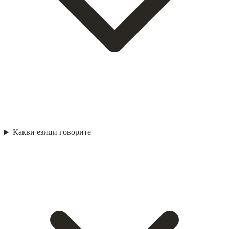
Какви езици говорите