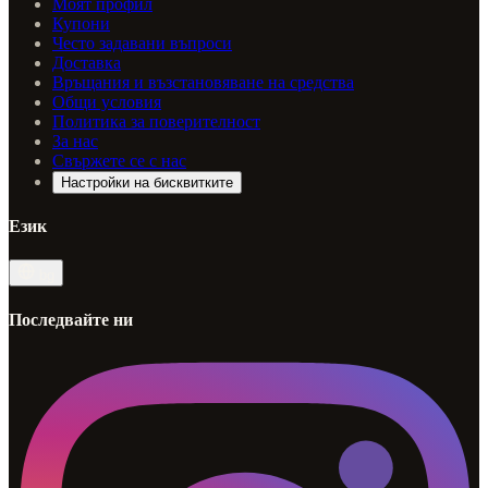
Моят профил
Купони
Често задавани въпроси
Доставка
Връщания и възстановяване на средства
Общи условия
Политика за поверителност
За нас
Свържете се с нас
Настройки на бисквитките
Език
bg
Последвайте ни