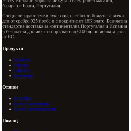
YJÜK е онлайн марка за бижута и електронен магазин,
базиран в Брага, Португалия.
Специализирани сме в луксозни, елегантни бижута за всеки
ден от сребро 925 проба и с покритие от 18K злато. Безплатна
стандартна доставка за континентална Португалия и Испания
и безплатна доставка за поръчки над €100 до останалата част
от ЕС.
Продукти
Колиета
Обеци
Гривни
Колекции
Отзиви
Trustpilot
Книга за похвали
Книга за оплаквания
Помощ