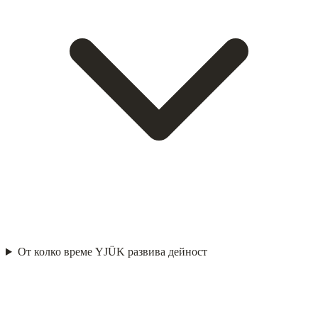
От колко време YJÜK развива дейност