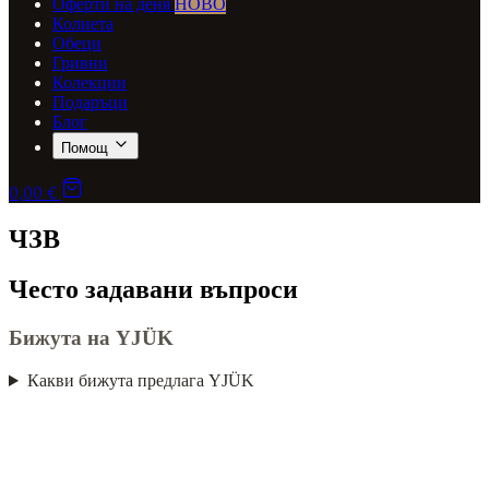
Оферти на деня
НОВО
Колиета
Обеци
Гривни
Колекции
Подаръци
Блог
Помощ
0,00 €
ЧЗВ
Често задавани въпроси
Бижута на YJÜK
Какви бижута предлага YJÜK