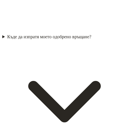
Къде да изпратя моето одобрено връщане?