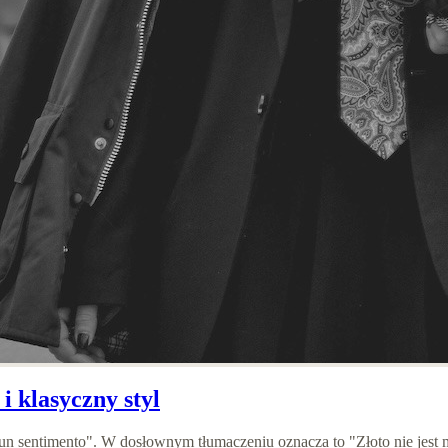
 i klasyczny styl
un sentimento". W dosłownym tłumaczeniu oznacza to "Złoto nie jest m