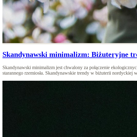
Skandynawski minimalizm: Biżuteryjne tren
Skandynawski minimalizm jest chwalony za połączenie ekologicznych 
starannego rzemiosła. Skandynawskie trendy w biżuterii nordyckiej w