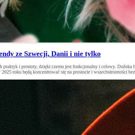
dy ze Szwecji, Danii i nie tylko
praktyk i prostoty, dzięki czemu jest funkcjonalny i celowy. Duńska 
 2025 roku będą koncentrować się na prostocie i wszechstronności bez 