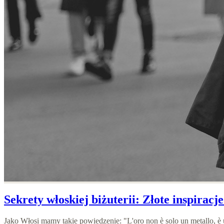
Sekrety włoskiej biżuterii: Złote inspiracje
Jako Włosi mamy takie powiedzenie: "L'oro non è solo un metallo, è 