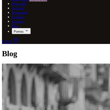
Naszyjniki
Kolczyki
Bransoletki
Kolekcje
Prezenty
Blog
Pomoc
0,00 €
Blog