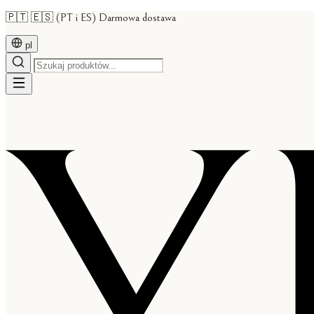
🇵🇹 🇪🇸 (PT i ES) Darmowa dostawa
pl