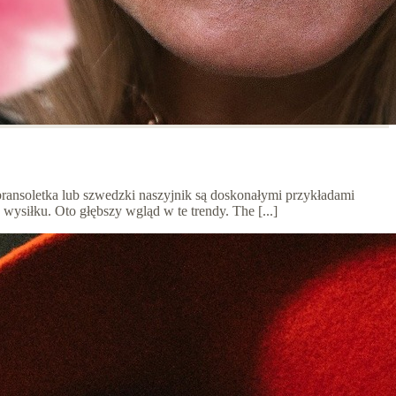
bransoletka lub szwedzki naszyjnik są doskonałymi przykładami
wysiłku. Oto głębszy wgląd w te trendy. The [...]