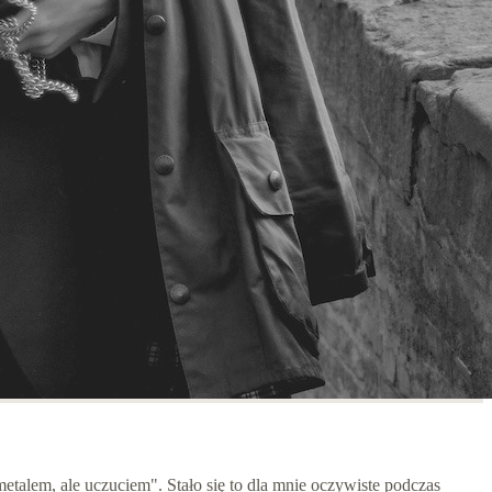
etalem, ale uczuciem". Stało się to dla mnie oczywiste podczas